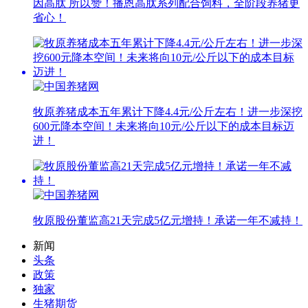
因高肽 所以赞！播恩高肽系列配合饲料，全阶段养猪更
省心！
牧原养猪成本五年累计下降4.4元/公斤左右！进一步深挖
600元降本空间！未来将向10元/公斤以下的成本目标迈
进！
牧原股份董监高21天完成5亿元增持！承诺一年不减持！
新闻
头条
政策
独家
生猪期货