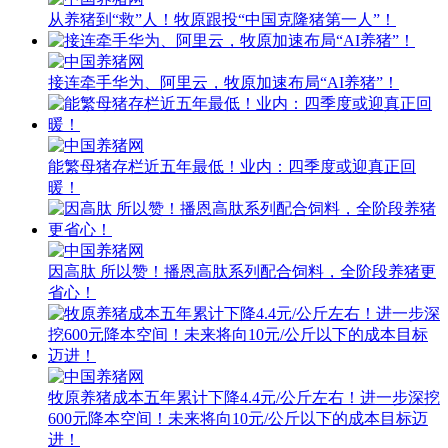
从养猪到“救”人！牧原跟投“中国克隆猪第一人”！
接连牵手华为、阿里云，牧原加速布局“AI养猪”！
能繁母猪存栏近五年最低！业内：四季度或迎真正回
暖！
因高肽 所以赞！播恩高肽系列配合饲料，全阶段养猪更
省心！
牧原养猪成本五年累计下降4.4元/公斤左右！进一步深挖
600元降本空间！未来将向10元/公斤以下的成本目标迈