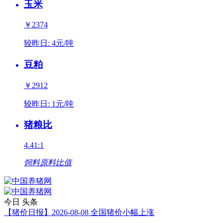
玉米
￥2374
较昨日:
4元/吨
豆粕
￥2912
较昨日:
1元/吨
猪粮比
4.41:1
饲料原料比值
今日
头条
【猪价日报】2026-08-08 全国猪价小幅上涨