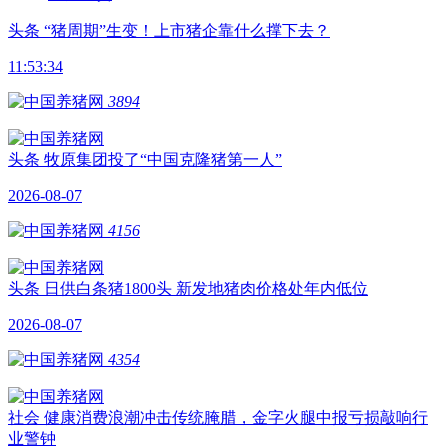
头条
“猪周期”生变！上市猪企靠什么撑下去？
11:53:34
3894
头条
牧原集团投了“中国克隆猪第一人”
2026-08-07
4156
头条
日供白条猪1800头 新发地猪肉价格处年内低位
2026-08-07
4354
社会
健康消费浪潮冲击传统腌腊，金字火腿中报亏损敲响行
业警钟