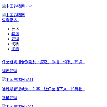
1693
查看更多+
技术
猪病
管理
饲料
饲养
仔猪断奶拒食别发愁：应激、教槽、饲喂、环境...
饲养管理
4311
哺乳期管理就为一件事：让仔猪活下来、长得壮...
猪场管理
4025