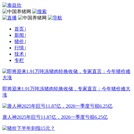
首页
|
新闻
|
猪价
|
行情
|
技术
|
专栏
即将迎来1.91万吨冻猪肉轮换收储，专家直言：今年猪价难大
涨
唐人神2025年巨亏11.87亿，2026一季度亏损6.25亿