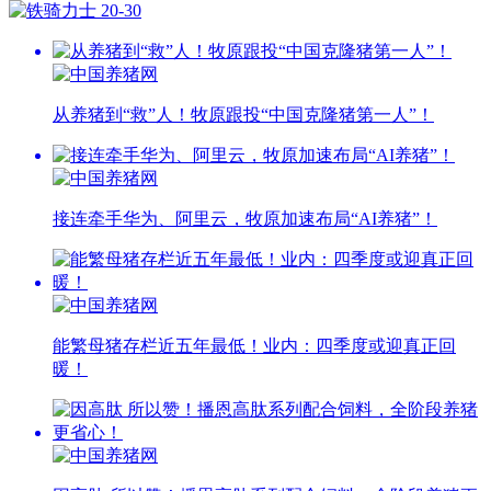
从养猪到“救”人！牧原跟投“中国克隆猪第一人”！
接连牵手华为、阿里云，牧原加速布局“AI养猪”！
能繁母猪存栏近五年最低！业内：四季度或迎真正回
暖！