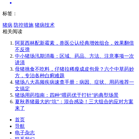
标签：
猪病
防控措施
猪病技术
相关阅读
阿莫西林配新霉素，兽医公认经典增效组合，效果翻倍
不反弹
中小猪场汛期消毒：区域、药品、方法、注意事项一次
讲清
母猪挑食不吃料，仔猪拉稀瘦成皮包骨？六个中草药妙
方，专治各种白痢难题
猪场八大高频疾病速查手册：病因、症状、用药推荐一
文搞定
猪场用药指南：四种“喂药优于打针”的典型场景
夏秋养猪最大的“坑”：混合感染！三大组合的应对方案
来了
首页
导航
电子杂志