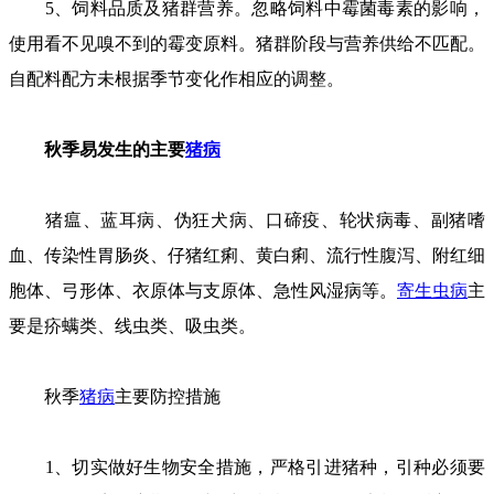
5、饲料品质及猪群营养。忽略饲料中霉菌毒素的影响，
使用看不见嗅不到的霉变原料。猪群阶段与营养供给不匹配。
自配料配方未根据季节变化作相应的调整。
秋季易发生的主要
猪病
猪瘟、蓝耳病、伪狂犬病、口碲疫、轮状病毒、副猪嗜
血、传染性胃肠炎、仔猪红痢、黄白痢、流行性腹泻、附红细
胞体、弓形体、衣原体与支原体、急性风湿病等。
寄生虫病
主
要是疥螨类、线虫类、吸虫类。
秋季
猪病
主要防控措施
1、切实做好生物安全措施，严格引进猪种，引种必须要