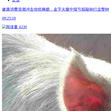
企业
健康消费浪潮冲击传统腌腊，金字火腿中报亏损敲响行业警钟
09:25:10
4230