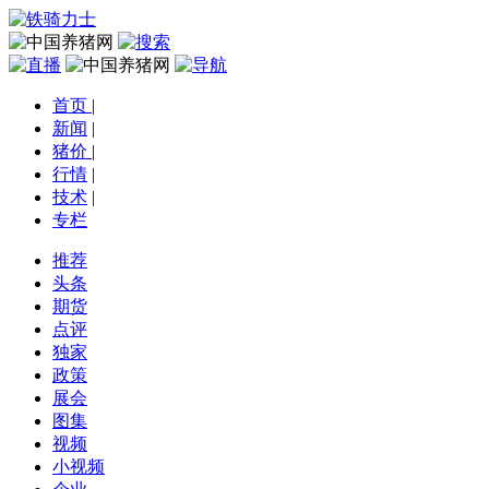
首页
|
新闻
|
猪价
|
行情
|
技术
|
专栏
推荐
头条
期货
点评
独家
政策
展会
图集
视频
小视频