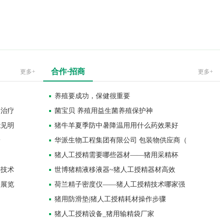
合作·招商
更多+
更多+
养殖要成功，保健很重要
的治疗
菌宝贝 养殖用益生菌养殖保护神
能见明
猪牛羊夏季防中暑降温用用什么药效果好
粉
华派生物工程集团有限公司 包装物供应商（
猪人工授精需要哪些器材——猪用采精杯
熟技术
世博猪精液移液器~猪人工授精器材高效
料展览
荷兰精子密度仪——猪人工授精技术哪家强
猪用防滑垫|猪人工授精耗材操作步骤
猪人工授精设备_猪用输精袋厂家