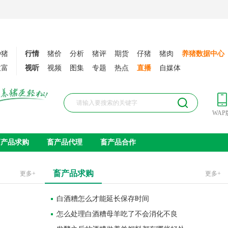
种猪
行情
猪价
分析
猪评
期货
仔猪
猪肉
养猪数据中心
致富
视听
视频
图集
专题
热点
直播
自媒体
WAP
畜产品求购
畜产品代理
畜产品合作
畜产品求购
更多+
更多+
白酒糟怎么才能延长保存时间
怎么处理白酒糟母羊吃了不会消化不良