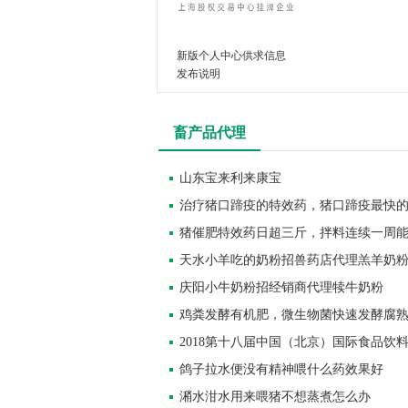
新版个人中心供求信息
发布说明
畜产品代理
山东宝来利来康宝
治疗猪口蹄疫的特效药，猪口蹄疫最快
猪催肥特效药日超三斤，拌料连续一周
天水小羊吃的奶粉招兽药店代理羔羊奶
庆阳小牛奶粉招经销商代理犊牛奶粉
鸡粪发酵有机肥，微生物菌快速发酵腐
2018第十八届中国（北京）国际食品饮
鸽子拉水便没有精神喂什么药效果好
潲水泔水用来喂猪不想蒸煮怎么办