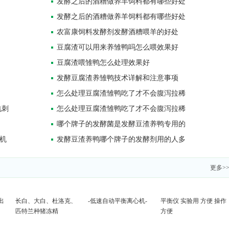
发酵之后的酒糟做养羊饲料都有哪些好处
发酵之后的酒糟做养羊饲料都有哪些好处
农富康饲料发酵剂发酵酒糟喂羊的好处
豆腐渣可以用来养雏鸭吗怎么喂效果好
豆腐渣喂雏鸭怎么处理效果好
发酵豆腐渣养雏鸭技术详解和注意事项
怎么处理豆腐渣雏鸭吃了才不会腹泻拉稀
电刺
怎么处理豆腐渣雏鸭吃了才不会腹泻拉稀
哪个牌子的发酵菌是发酵豆渣养鸭专用的
机
发酵豆渣养鸭哪个牌子的发酵剂用的人多
更多>
出
长白、大白、杜洛克、
-低速自动平衡离心机-
平衡仪 实验用 方便 操作
匹特兰种猪冻精
方便