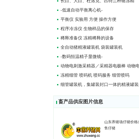
长白、大白、杜洛克、匹特兰种猪冻精
-低速自动平衡离心机-
平衡仪 实验用 方便 操作方便
程序冷冻仪 生物样品的保存
稀释准备仪 冻精稀释的设备
全自动猪精液罐装机 袋装罐装机
-数码恒温精子显微镜-
动物电刺激采精器／采精器电极棒 动物
冻精细管 喷码机 喷码服务 细管喷吗
细管罐装机，集罐装封口一体的精液罐装
畜产品供应图片信息
山东养猪场仔猪价格
售仔猪