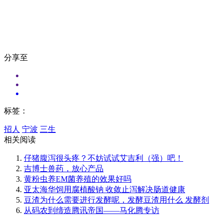
分享至
标签：
招人
宁波
三生
相关阅读
仔猪腹泻很头疼？不妨试试艾吉利（强）吧！
吉博士兽药，放心产品
黄粉虫养EM菌养殖的效果好吗
亚太海华饲用腐植酸钠 收敛止泻解决肠道健康
豆渣为什么需要进行发酵呢，发酵豆渣用什么 发酵剂
从码农到缔造腾讯帝国——马化腾专访