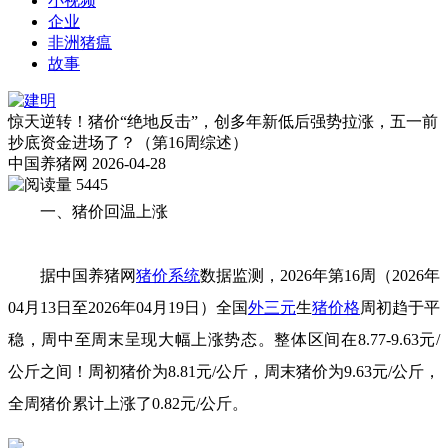
小视频
企业
非洲猪瘟
故事
惊天逆转！猪价“绝地反击”，创多年新低后强势拉涨，五一前
抄底资金进场了？（第16周综述）
中国养猪网
2026-04-28
5445
一、猪价回温上涨
据中国养猪网
猪价系统
数据监测，2026年第16周（2026年
04月13日至2026年04月19日）全国
外三元
生
猪价格
周初趋于平
稳，周中至周末呈现大幅上涨势态。整体区间在8.77-9.63元/
公斤之间！周初猪价为8.81元/公斤，周末猪价为9.63元/公斤，
全周猪价累计上涨了0.82元/公斤。