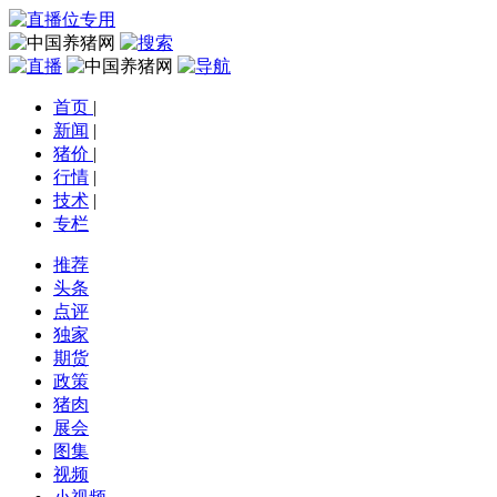
首页
|
新闻
|
猪价
|
行情
|
技术
|
专栏
推荐
头条
点评
独家
期货
政策
猪肉
展会
图集
视频