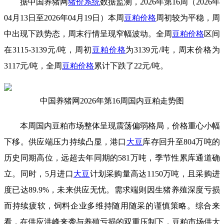
据中国养猪网
猪价系统
数据监测，2026年第16周（2026年
04月13日至2026年04月19日）本周
豆粕价格
周初较为平稳，周
中出现下跌势态，周末行情呈现窄幅波动。全周
豆粕价格
区间
在3115-3139元/吨，周初
豆粕价格
为3139元/吨，周末价格为
3117元/吨，全周
豆粕价格
累计下跌了22元/吨。
中国养猪网2026年第16周国内豆粕走势图
本周国内豆粕市场整体呈现震荡偏弱格局，价格重心小幅
下移。供应端压力持续凸显，港口
大豆
库存回升至804万吨的
历史同期高位，远超去年同期的581万吨，季节性累库通道确
立。同时，5月进口
大豆
计划采购量高达1150万吨，且采购进
度已达89.9%，未来供应无忧。需求端则因生猪养殖深度亏损
而持续疲软，饲料企业多维持随用随采的谨慎策略。综合来
看，在供应洪峰来袭与养殖亏损的双重压制下，豆粕市场供大