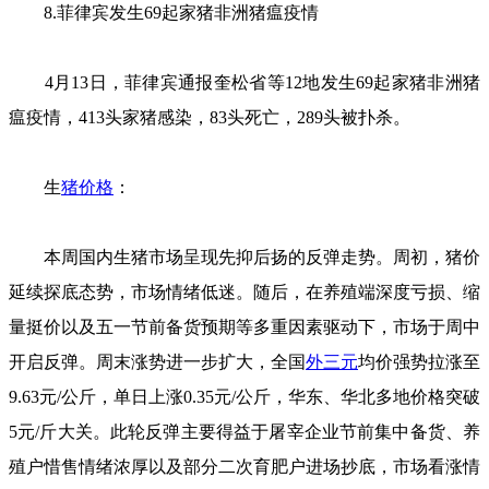
8.菲律宾发生69起家猪非洲猪瘟疫情
4月13日，菲律宾通报奎松省等12地发生69起家猪非洲猪
瘟疫情，413头家猪感染，83头死亡，289头被扑杀。
生
猪价格
：
本周国内生猪市场呈现先抑后扬的反弹走势。周初，猪价
延续探底态势，市场情绪低迷。随后，在养殖端深度亏损、缩
量挺价以及五一节前备货预期等多重因素驱动下，市场于周中
开启反弹。周末涨势进一步扩大，全国
外三元
均价强势拉涨至
9.63元/公斤，单日上涨0.35元/公斤，华东、华北多地价格突破
5元/斤大关。此轮反弹主要得益于屠宰企业节前集中备货、养
殖户惜售情绪浓厚以及部分二次育肥户进场抄底，市场看涨情