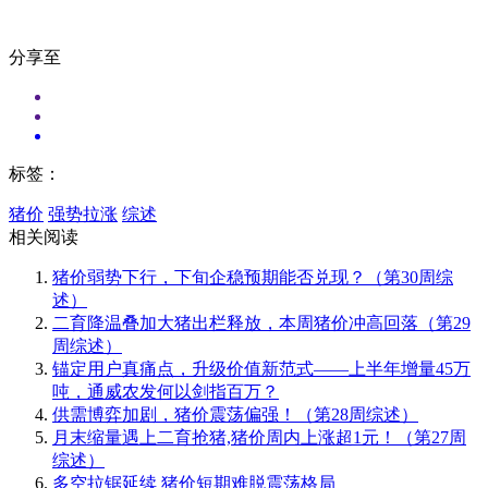
分享至
标签：
猪价
强势拉涨
综述
相关阅读
猪价弱势下行，下旬企稳预期能否兑现？（第30周综
述）
二育降温叠加大猪出栏释放，本周猪价冲高回落（第29
周综述）
锚定用户真痛点，升级价值新范式——上半年增量45万
吨，通威农发何以剑指百万？
供需博弈加剧，猪价震荡偏强！（第28周综述）
月末缩量遇上二育抢猪,猪价周内上涨超1元！（第27周
综述）
多空拉锯延续 猪价短期难脱震荡格局