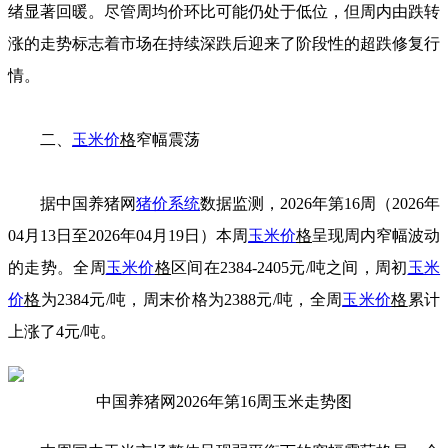
绪显著回暖。尽管周均价环比可能仍处于低位，但周内由跌转
涨的走势标志着市场在持续深跌后迎来了阶段性的超跌修复行
情。
二、
玉米价
格
窄幅震荡
据中国养猪网
猪价系统
数据监测，2026年第16周（2026年
04月13日至2026年04月19日）本周
玉米价
格
呈现周内窄幅波动
的走势。全周
玉米价
格
区间在2384-2405元/吨之间，周初
玉米
价
格
为2384元/吨，周末价格为2388元/吨，全周
玉米价
格
累计
上涨了4元/吨。
中国养猪网2026年第16周玉米走势图