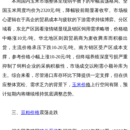
本周国内玉米市场整体呈现弱平衡下的窄幅震荡格局。全
国玉米周度均价为2320元/吨，降幅较前期显著收窄。市场核
心逻辑在于高企的贸易成本与疲软的下游需求持续博弈。分区
域看，东北产区因看涨情绪显现及销区饲用需求略增，价格稳
中略涨10元/吨。华北地区则因贸易商为麦收腾库而积极出
货，主流价格承压下跌10-20元/吨。南方销区受产区成本支
撑，参考价格小幅上涨10-20元/吨，但终端养殖深度亏损严重
抑制了饲料企业的采购积极性，市场成交以刚需小额补库为
主。综合来看，尽管港口库存环比下降提供一定支撑，但在供
应整体宽松、需求乏力的背景下，
玉米价
格
上行空间有限，预
计短期内将继续维持筑底调整态势。
三、
豆粕价格
震荡走跌