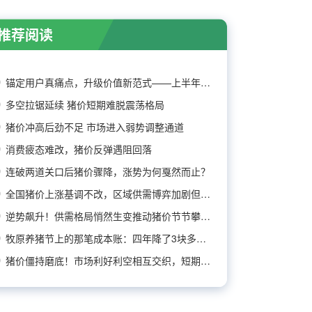
推荐阅读
锚定用户真痛点，升级价值新范式——上半年增量
多空拉锯延续 猪价短期难脱震荡格局
猪价冲高后劲不足 市场进入弱势调整通道
消费疲态难改，猪价反弹遇阻回落
连破两道关口后猪价骤降，涨势为何戛然而止？
全国猪价上涨基调不改，区域供需博弈加剧但看涨
逆势飙升！供需格局悄然生变推动猪价节节攀升！
牧原养猪节上的那笔成本账：四年降了3块多，还
猪价僵持磨底！市场利好利空相互交织，短期涨跌