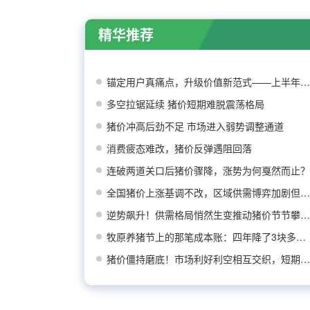
精华推荐
锚定用户真痛点，升级价值新范式——上半年增量
多空拉锯延续 猪价短期难脱震荡格局
猪价冲高后劲不足 市场进入弱势调整通道
消费疲态难改，猪价反弹遇阻回落
连破两道关口后猪价骤降，涨势为何戛然而止？
全国猪价上涨基调不改，区域供需博弈加剧但看涨
逆势飙升！供需格局悄然生变推动猪价节节攀升！
牧原养猪节上的那笔成本账：四年降了3块多，还
猪价僵持磨底！市场利好利空相互交织，短期涨跌