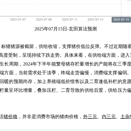
2025年07月15日-玄田算法预测
标猪猪源被截留，供给收缩，支撑猪价低位反弹。不过近期随着
高度受制，呈现持续下跌走势。具体来看，在供给端方面，进入
生长周期，2024年下半年能繁母猪存栏量增长的产能将在三季
端方面，当前需求处于淡季，终端走货偏慢，消费端支撑偏弱
回暖的预期尚存，加上养殖端低价惜售以及二育逢低补栏的意
栏量呈环比增量，叠加压栏、二育导致的供给后置，供给压力
活
猪价格
，并非是消费市场的猪肉价格，
外三元
、
内三元
、
土杂