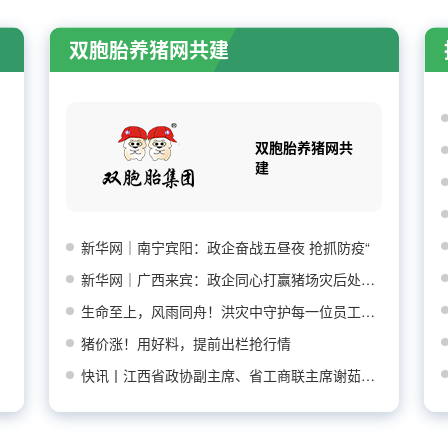
双胞胎养猪网共建
双胞胎养猪网共
建
新华网｜南宁宾阳：政企奋战五昼夜 抢抓防疫“
新华网｜广西来宾：政企同心打赢猪场灾后处置防
生命至上，风雨同舟！洪灾中守护每一位员工平安
猪价涨！用好料，提前出栏抢行情
快讯丨江西省政协副主席、省工商联主席谢茹莅临