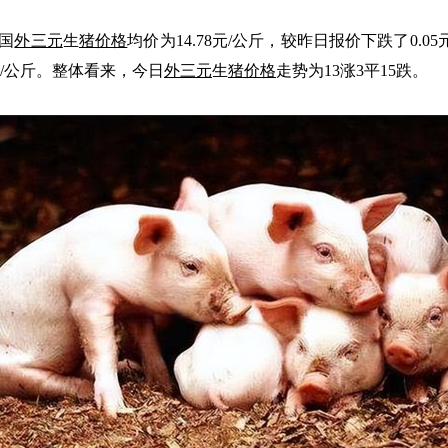
国
外三元
生
猪价格
均价为14.78元/公斤，较昨日报价下跌了0.05
元/公斤。整体看来，今日
外三元
生
猪价格
走势为13涨3平15跌。