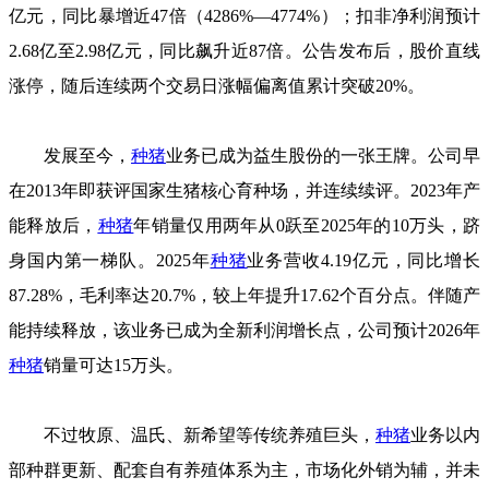
亿元，同比暴增近47倍（4286%—4774%）；扣非净利润预计
2.68亿至2.98亿元，同比飙升近87倍。公告发布后，股价直线
涨停，随后连续两个交易日涨幅偏离值累计突破20%。
发展至今，
种猪
业务已成为益生股份的一张王牌。公司早
在2013年即获评国家生猪核心育种场，并连续续评。2023年产
能释放后，
种猪
年销量仅用两年从0跃至2025年的10万头，跻
身国内第一梯队。2025年
种猪
业务营收4.19亿元，同比增长
87.28%，毛利率达20.7%，较上年提升17.62个百分点。伴随产
能持续释放，该业务已成为全新利润增长点，公司预计2026年
种猪
销量可达15万头。
不过牧原、温氏、新希望等传统养殖巨头，
种猪
业务以内
部种群更新、配套自有养殖体系为主，市场化外销为辅，并未