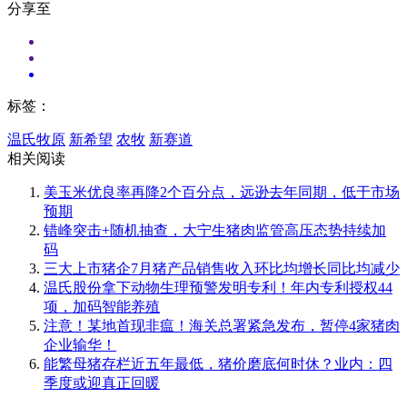
分享至
标签：
温氏牧原
新希望
农牧
新赛道
相关阅读
美玉米优良率再降2个百分点，远逊去年同期，低于市场
预期
错峰突击+随机抽查，大宁生猪肉监管高压态势持续加
码
三大上市猪企7月猪产品销售收入环比均增长同比均减少
温氏股份拿下动物生理预警发明专利！年内专利授权44
项，加码智能养殖
注意！某地首现非瘟！海关总署紧急发布，暂停4家猪肉
企业输华！
能繁母猪存栏近五年最低，猪价磨底何时休？业内：四
季度或迎真正回暖