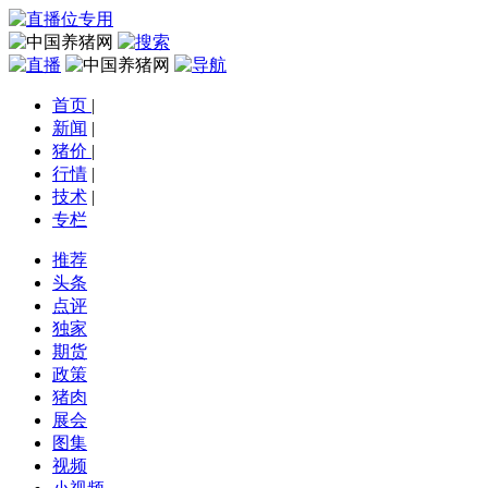
首页
|
新闻
|
猪价
|
行情
|
技术
|
专栏
推荐
头条
点评
独家
期货
政策
猪肉
展会
图集
视频