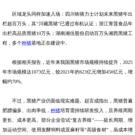
区域龙头同样加速入场：四川铁骑力士计划未来黑猪年出
栏超百万头，其“川藏黑猪”已通过有机认证；浙江青莲食品年
出栏高品质黑猪10万头；湖南湘佳股份启动百万头湘西黑猪工
程，多个
种猪
基地正在建设中。
根据相关报告，近年来我国黑猪市场规模持续提升，2025
年市场规模达1073亿元，较2021年的623亿元增加450亿元，增
幅约70%。
不过，黑猪产业仍面临现实难题。赵言成指出，黑猪普遍
肥膘偏多、出肉率低，
种猪
培育需持续研发投入，且养殖周期
更长、成本更高。部分企业尝试“复古养殖”——延长周期、增
加运动空间、使用发酵饲料或亚麻籽等“高级食材”，虽成本增