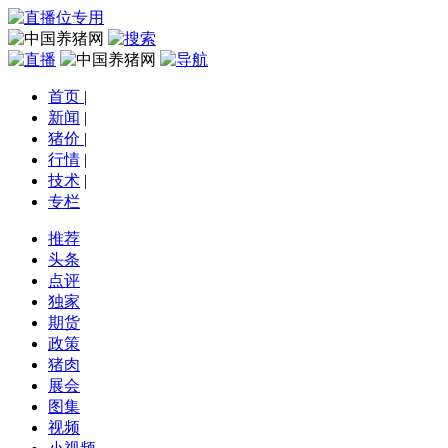
首页
|
新闻
|
猪价
|
行情
|
技术
|
专栏
推荐
头条
点评
独家
期货
政策
猪肉
展会
图集
视频