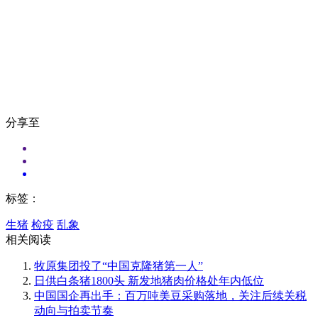
分享至
标签：
生猪
检疫
乱象
相关阅读
牧原集团投了“中国克隆猪第一人”
日供白条猪1800头 新发地猪肉价格处年内低位
中国国企再出手：百万吨美豆采购落地，关注后续关税
动向与拍卖节奏