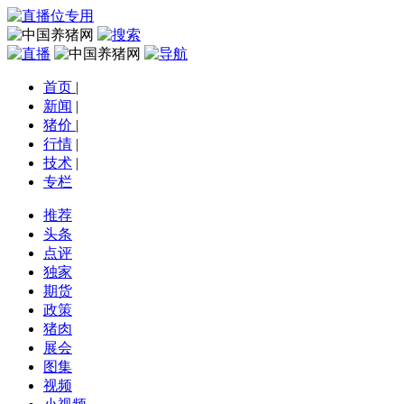
首页
|
新闻
|
猪价
|
行情
|
技术
|
专栏
推荐
头条
点评
独家
期货
政策
猪肉
展会
图集
视频