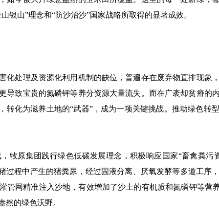
山银山”理念和“防沙治沙”国家战略所取得的显著成效。
化处理及资源化利用机制的缺位，普遍存在废弃物直排现象，
更导致宝贵的氮磷钾等养分资源大量流失。而在广袤却贫瘠的
污，转化为滋养土地的“武器”，成为一项关键挑战。推动绿色转
牧原集团践行绿色低碳发展理念，积极响应国家“畜禽粪污资
养猪过程中产生的猪粪尿，经过固液分离、厌氧发酵等多道工序
灌管网精准注入沙地，有效增加了沙土的有机质和氮磷钾等营养
盎然的绿色沃野。