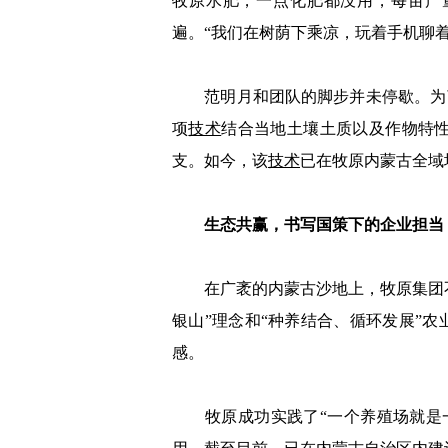
牧原水肥，一点化肥都没用，每亩产量
遍。“我们在树荫下乘凉，玩着手机聊
范明月和团队的脚步并未停歇。为了
项
技术
结合当地土壤土质以及作物特
支。如今，该
技术
已在牧原内蒙古全域
生态共赢，书写国策下的企业担当
在广袤的内蒙古沙地上，牧原集团不
银山”理念和“种养结合、循环发展”
感。
牧原成功实践了“一个养殖场就是一