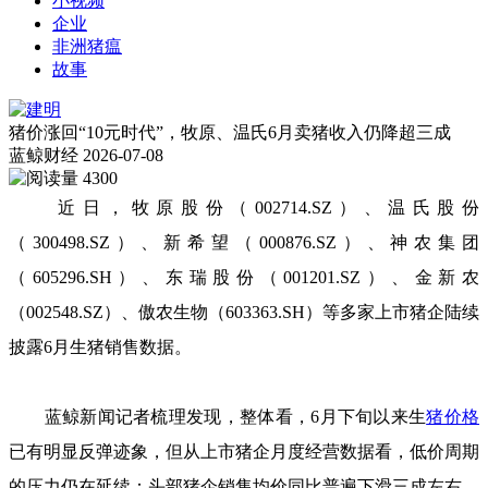
小视频
企业
非洲猪瘟
故事
猪价涨回“10元时代”，牧原、温氏6月卖猪收入仍降超三成
蓝鲸财经
2026-07-08
4300
近日，牧原股份（002714.SZ）、温氏股份
（300498.SZ）、新希望（000876.SZ）、神农集团
（605296.SH）、东瑞股份（001201.SZ）、金新农
（002548.SZ）、傲农生物（603363.SH）等多家上市猪企陆续
披露6月生猪销售数据。
蓝鲸新闻记者梳理发现，整体看，6月下旬以来生
猪价格
已有明显反弹迹象，但从上市猪企月度经营数据看，低价周期
的压力仍在延续：头部猪企销售均价同比普遍下滑三成左右，