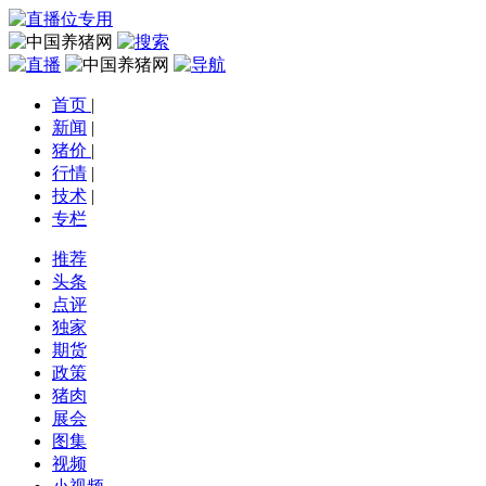
首页
|
新闻
|
猪价
|
行情
|
技术
|
专栏
推荐
头条
点评
独家
期货
政策
猪肉
展会
图集
视频