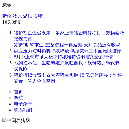
标签：
猪价
牧原
温氏
卖猪
相关阅读
猪价拐点迟迟没来！多家上市猪企叫停项目，规模猪场
接连关停
频繁“断臂求生”重整进程一再延期 天邦食品还有救吗
供应压力短时仍将持续释放 供强需弱基本面难以扭转
8月中上旬市场大概率持续维持偏弱震荡磨底行情
亏到扛不住！生猪养殖户疯狂自救：砍母猪、转代养、
买保险
猪价持续亏钱！四大养猪巨头砸 18 亿集体跨界：饲料、
宠食、算力全面突围
首页
导航
电子杂志
联系我们