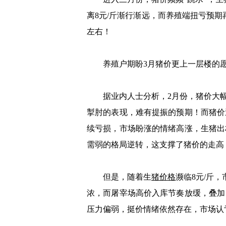
离8元/斤渐行渐远，而养殖端扭亏预期再
左右！
养殖户期盼3月猪价更上一层楼的愿
据业内人士分析，2月份，猪价大幅
掣肘的表现，难有提振的预期！而猪价
续亏损，市场盼涨的情绪高涨，生猪出
需弱的格局逆转，这支撑了猪价的走高
但是，随着生
猪价格
濒临8元/斤
浓，而屠宰场高价入库节奏放缓，叠加
压力偏弱，挺价情绪依然存在，市场认