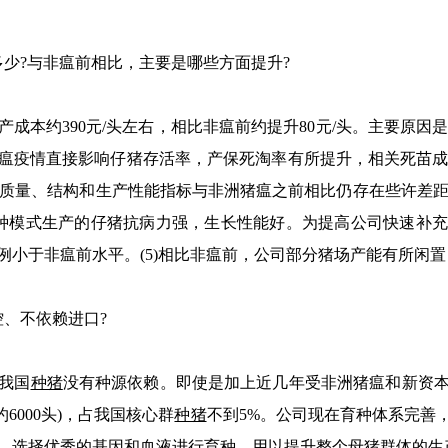
少?与非瘟前相比，主要是哪些方面提升?
成本约390元/头左右，相比非瘟前约提升80元/头。主要原因是
疫情直接影响仔猪存活率，产保死淘率有所提升，相关死苗成本由
猪质量、结构和生产性能指标与非洲猪瘟之前相比仍存在些许差距
种模式生产的仔猪抗病力强，生长性能好。为提高公司快速补
例小于非瘟前水平。(5)相比非瘟前，公司部分猪场产能有所闲
、不依赖进口?
我国
种猪
没有种源依赖。即使是加上近几年受非洲猪瘟和新资本
6000头)，占我国核心群
种猪
不到5%。公司现在育种体系完善
，选择优秀的基因和血液进行育种，用以提升整个母猪群体的生