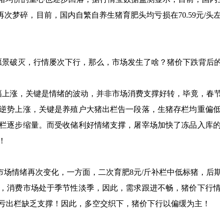
次梦碎，目前，国内自繁自养生猪育肥头均亏损在70.59元/头左右
景破灭，行情屡次下行，那么，市场发生了啥？猪价下跌背后
上涨，关键是情绪的波动，并非市场消费支撑好转，毕竟，春节
逆势上涨，关键是养殖户大猪出栏告一段落，生猪存栏均重偏
栏逐步缩量。而受收储利好情绪支撑，屠宰场加快了冻品入库
！
，市场情绪再次变化，一方面，二次育肥8元/斤补栏中低标猪，
，消费市场处于季节性淡季，因此，需求跟进不畅，猪价下行
亏出栏缺乏支撑！因此，多空交织下，猪价下行以偏缓为主！