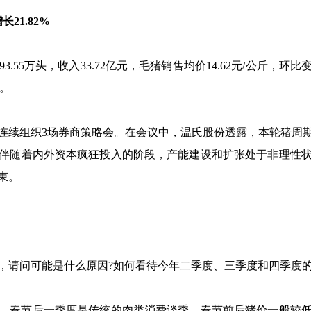
21.82%
万头，收入33.72亿元，毛猪销售均价14.62元/公斤，环比变动分别为
%。
续组织3场券商策略会。在会议中，温氏股份透露，本轮
猪周
伴随着内外资本疯狂投入的阶段，产能建设和扩张处于非理性
束。
请问可能是什么原因?如何看待今年二季度、三季度和四季度的
春节后一季度是传统的肉类消费淡季，春节前后猪价一般较低