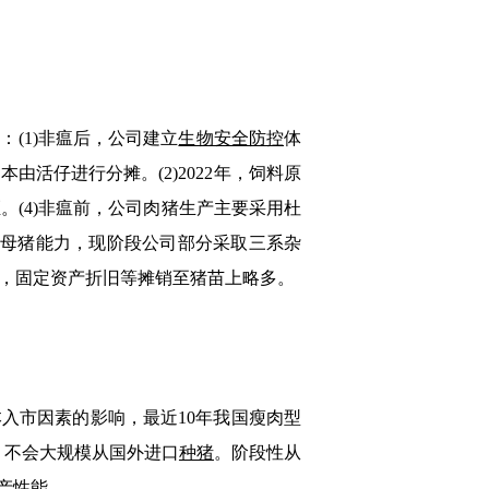
：(1)非瘟后，公司建立
生物安全防控
体
活仔进行分摊。(2)2022年，饲料原
。(4)非瘟前，公司肉猪生产主要采用杜
充母猪能力，现阶段公司部分采取三系杂
置，固定资产折旧等摊销至猪苗上略多。
入市因素的影响，最近10年我国瘦肉型
，不会大规模从国外进口
种猪
。阶段性从
产性能。