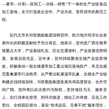
—屠宰—分割—深加工—冷链—销售”于一体的全产业链食品
加工基地，全力打造政企合作、产业兴农、富民强市的典范工
程。
彭代元市长对双胞胎集团深耕贺州、助力地方经济社会发
展作出的积极贡献给予充分肯定。他表示，贺州是广西生猪养
殖重点大市，产业基础扎实、区位交通便利，产业发展优势明
显、发展后劲充足。近年来，贺州持续聚焦生猪产业提质增
效，积极推动一批生猪屠宰加工重点项目落地投产，常态化规
范畜禽屠宰行业秩序、从严整治私屠滥宰乱象，生猪全产业链
构建步伐持续加快，与双胞胎集团发展布局高度契合、合作空
间广阔。贺州将以此次签约为契机，坚持项目为王、服务至
上，实行清单化管理、闭环式推进，细化工作举措、压实工作
责任、全程跟踪督办，落实“有求必应、无事不扰”服务理念，