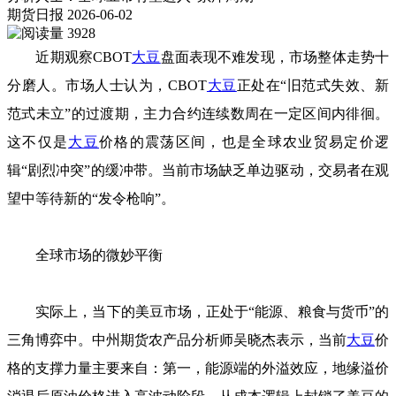
期货日报
2026-06-02
3928
近期观察CBOT
大豆
盘面表现不难发现，市场整体走势十
分磨人。市场人士认为，CBOT
大豆
正处在“旧范式失效、新
范式未立”的过渡期，主力合约连续数周在一定区间内徘徊。
这不仅是
大豆
价格的震荡区间，也是全球农业贸易定价逻
辑“剧烈冲突”的缓冲带。当前市场缺乏单边驱动，交易者在观
望中等待新的“发令枪响”。
全球市场的微妙平衡
实际上，当下的美豆市场，正处于“能源、粮食与货币”的
三角博弈中。中州期货农产品分析师吴晓杰表示，当前
大豆
价
格的支撑力量主要来自：第一，能源端的外溢效应，地缘溢价