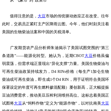
从“气象市”到“政策市”
值得注意的是，
大豆
市场的传统驱动效应正在改变。往年
此时，交易员正紧盯主产区降雨云图。今年，他们时刻关注着
美国的生物柴油法案和中国的关税清单。
广发期货农产品分析师朱迪揭示了美国试图突围的“第三
条道路”——能源化转型。她认为，近期CBOT
大豆
价格虽偏
弱震荡，但需求端正显现出“异化支撑”力量。美国生物柴油与
可再生柴油政策持续发力，D4 RINs价格（每生产1加仑生物
柴油或可再生柴油，即生成1个D4 RIN，用于证明符合美国环
保署设定的年度可再生燃料掺混配额）屡创新高，正大幅提振
豆油消费需求，推动美豆压榨利润维持高位。这标志着美国正
试图将
大豆
从“饲料作物”定义为“能源作物”，以对抗南美
大豆