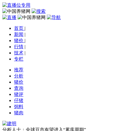
首页
|
新闻
|
猪价
|
行情
|
技术
|
专栏
推荐
分析
猪价
查询
猪评
仔猪
饲料
猪肉
分析人士：全球豆市有望进入“累库周期”