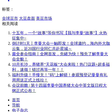
标签：
全球豆市
大豆盘面
美豆市场
相关阅读
十五年，一个“故事”等你书写【我与李曼“故事”】火热
征集中~
倒计时1天丨李曼大会一触即发！全球邀约，海内外大咖
云集，近20国行业同仁共赴星城～
最全参会指南丨全网首发，先睹为快！预先了解李曼大
会全貌！
10月长沙，养猪界“天花板“大会来啦！热门议题+超多福
利，速领！错过再等一年！！
福利升级！手慢无！"码"上解锁！参观预登记曼曼有礼
周周送正式上线拉！
会议前瞻 | 第十四届李曼中国养猪大会中英文版日程大
纲正式公布！
首页
导航
电子杂志