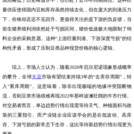
虽然略低于历史峰值水平，但仍处于近10年同期高位。这种巨
量供应使得国内豆粕库存虽然持续去化，但在庞大的到港压力
下，价格却迟迟不见回升。更值得关注的是下游的负反馈，当
前生猪养殖利润依然处于亏损区间，猪价低迷极大地限制了饲
料企业的采购意愿。这种“上游巨量到港、下游深度亏损”的结
构性矛盾，形成了压制豆类品种现货价格的核心逻辑。
综上，市场人士认为，随着2026年厄尔尼诺现象形成概率
的攀升，全球
大豆
市场有望结束持续3年的“去库存周期”，转
入“累库周期”。这意味着，除非出现极端的地缘冲突阻断物
流，否则豆类市场很难再现2022年那样波澜壮阔的牛市行情。
对交易者而言，单边趋势行情出现需等待天气、种植面积与政
策的三重指引。而产业链企业应该学会的是在低波动、高库
存、下游亏损的新常态下生存，这比等待新趋势行情出现更为