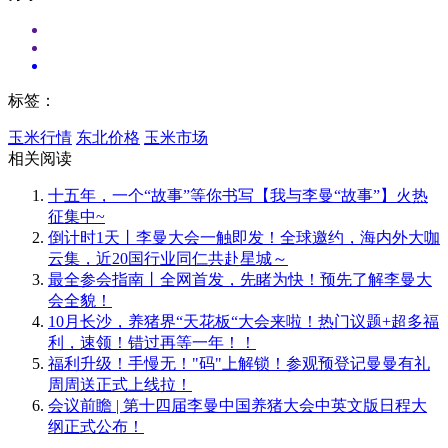
标签：
玉米行情
东北价格
玉米市场
相关阅读
十五年，一个“故事”等你书写【我与李曼“故事”】火热
征集中~
倒计时1天丨李曼大会一触即发！全球邀约，海内外大咖
云集，近20国行业同仁共赴星城～
最全参会指南丨全网首发，先睹为快！预先了解李曼大
会全貌！
10月长沙，养猪界“天花板“大会来啦！热门议题+超多福
利，速领！错过再等一年！！
福利升级！手慢无！"码"上解锁！参观预登记曼曼有礼
周周送正式上线拉！
会议前瞻 | 第十四届李曼中国养猪大会中英文版日程大
纲正式公布！