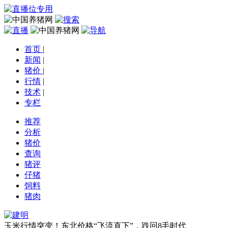
首页
|
新闻
|
猪价
|
行情
|
技术
|
专栏
推荐
分析
猪价
查询
猪评
仔猪
饲料
猪肉
玉米行情突变！东北价格“飞流直下”，跌回8毛时代