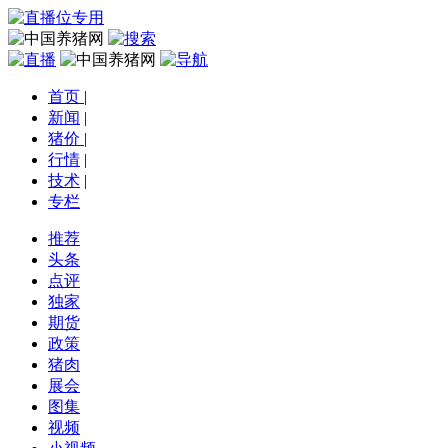
首页
|
新闻
|
猪价
|
行情
|
技术
|
专栏
推荐
头条
点评
独家
期货
政策
猪肉
展会
图集
视频