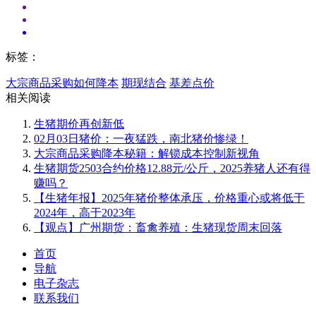
标签：
大宗商品采购如何降本
期现结合
基差点价
相关阅读
生猪期价再创新低
02月03日猪价：一夜猛跌，南北猪价惨绿！
大宗商品采购降本秘籍：解锁成本控制新视角
生猪期货2503合约价格12.88元/公斤，2025养猪人还有得
赚吗？
【生猪年报】2025年猪价整体承压，价格重心或将低于
2024年，高于2023年
【观点】广州期货：畜禽养殖：生猪现货周末回落
首页
导航
电子杂志
联系我们