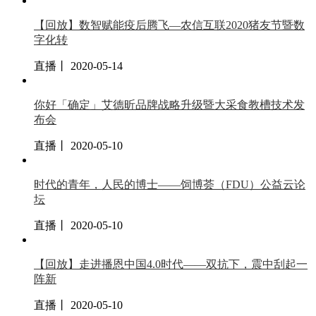
【回放】数智赋能疫后腾飞—农信互联2020猪友节暨数
字化转
直播丨 2020-05-14
你好「确定」艾德昕品牌战略升级暨大采食教槽技术发
布会
直播丨 2020-05-10
时代的青年，人民的博士——饲博荟（FDU）公益云论
坛
直播丨 2020-05-10
【回放】走进播恩中国4.0时代——双抗下，震中刮起一
阵新
直播丨 2020-05-10