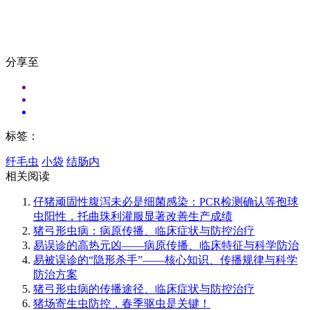
分享至
标签：
纤毛虫
小袋
结肠内
相关阅读
仔猪顽固性腹泻未必是细菌感染：PCR检测确认等孢球
虫阳性，托曲珠利灌服显著改善生产成绩
猪弓形虫病：病原传播、临床症状与防控治疗
易误诊的高热元凶——病原传播、临床特征与科学防治
易被误诊的“隐形杀手”——核心知识、传播规律与科学
防治方案
猪弓形虫病的传播途径、临床症状与防控治疗
猪场寄生虫防控，春季驱虫是关键！