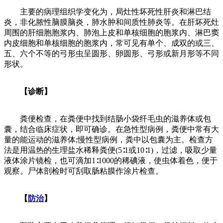
主要的病理组织学变化为，局灶性坏死性肝炎和淋巴结
炎，非化脓性脑膜脑炎，肺水肿和间质性肺炎等。在肝坏死灶
周围的肝细胞胞浆内、肺泡上皮和单核细胞的胞浆内、淋巴窦
内皮细胞和单核细胞的胞浆内，常可见有单个、成双的或三、
五、六个不等的弓形虫呈圆形、卵圆形、弓形或新月形等不同
形状。
【诊断】
粪便检查，在粪便中找到结肠小袋纤毛虫的滋养体或包
囊，结合临床症状，即可确诊。在急性型病例，粪便中常有大
量的能运动的滋养体;慢性型病例，粪中以包囊为主。检查方
法是用温热的生理盐水稀释粪便(5∶1或10∶1)，过滤，吸取少量
液体涂片镜检，也可滴加1∶1000的稀碘液，使虫体着色，便于
观察。尸体剖检时可刮取肠粘膜作涂片检查。
【
防治
】