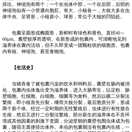
排出。伸缩泡有两个：一个在虫体中部，一个在后部，后部的
伸缩泡似有一小管通向胞肛。有大、小核各一，大核大多在虫
体中央、呈肾形，小核甚小、球形，常位于大核的凹陷处。
包囊呈圆形或椭圆形，新鲜时有绿色和黄色。直径40～
60μm。囊壁较厚而透明。在新形成的包囊内，可清晰地见到
滋养体在囊内活动，但不久即变成一团颗粒状的细胞质。包囊
内有核、伸缩泡、甚至食物泡。
【生活史】
当猪吞食了被包囊污染的饮水和饲料后，囊壁在肠内被消
化，包囊内虫体逸出变为滋养体，进入大肠寄生，以淀粉、肠
壁细胞、红细胞、白细胞、细菌等为食料。然后以横二分裂法
繁殖，即小核首先分裂，继而大核分裂，最后胞质分开，形成
两个新个体。经过一定时期的无性繁殖后，虫体进行有性接合
生殖，然后又进行二分裂法繁殖。部分新生的滋养体在不良环
境或其他因素的刺激下变圆，分泌坚韧的囊壁包围虫体成为包
囊，随宿主粪便排出体外。本虫的包囊期没有包囊内生殖，一