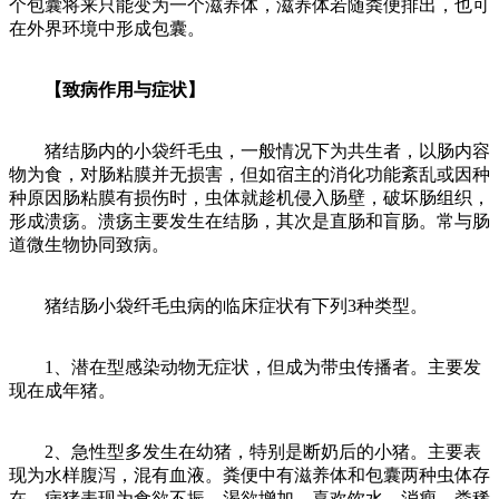
个包囊将来只能变为一个滋养体，滋养体若随粪便排出，也可
在外界环境中形成包囊。
【致病作用与症状】
猪结肠内的小袋纤毛虫，一般情况下为共生者，以肠内容
物为食，对肠粘膜并无损害，但如宿主的消化功能紊乱或因种
种原因肠粘膜有损伤时，虫体就趁机侵入肠壁，破坏肠组织，
形成溃疡。溃疡主要发生在结肠，其次是直肠和盲肠。常与肠
道微生物协同致病。
猪结肠小袋纤毛虫病的临床症状有下列3种类型。
1、潜在型感染动物无症状，但成为带虫传播者。主要发
现在成年猪。
2、急性型多发生在幼猪，特别是断奶后的小猪。主要表
现为水样腹泻，混有血液。粪便中有滋养体和包囊两种虫体存
在。病猪表现为食欲不振，渴欲增加，喜欢饮水，消瘦，粪稀