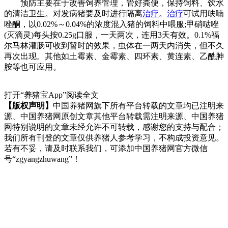
预防主要在于改善饲养管理，管好粪便，保持饲料、饮水
的清洁卫生。对发病猪要及时进行隔离
治疗
。
治疗
可试用呋喃
唑酮，以0.02%～0.04%的浓度混入猪的饲料中喂服;甲硝哒唑
(灭滴灵)每头按0.25g口服，一天两次，连用3天有效。0.1%福
尔马林灌肠可收到暂时的效果，虫体在一两天内消失，但不久
再次出现。其他如土霉素、金霉素、四环素、黄连素、乙酰胂
胺等也可应用。
打开“养猪宝App”阅读全文
【版权声明】
中国养猪网旗下所有平台转载的文章均已注明来
源、中国养猪网原创文章其他平台转载需注明来源、中国养猪
网特别说明的文章未经允许不可转载，感谢您的支持与配合；
我们所有刊登的文章仅供养猪人参考学习，不构成投资意见。
若有不妥，请及时联系我们，可添加中国养猪网官方微信
号“zgyangzhuwang”！