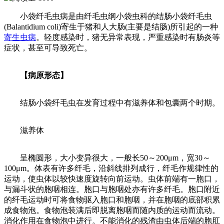
小袋纤毛虫病是由纤毛虫纲小袋虫科的结肠小袋纤毛虫
(Balantidium coli)寄生于猪和人大肠(主要是结肠)所引起的一种
寄生虫病
。轻度感染时，猪无异常表现，严重感染时有肠炎等
症状，甚至可导致死亡。
【病原形态】
结肠小袋纤毛虫在发育过程中有滋养体和包囊两个时期。
滋养体
呈椭圆形，大小变异很大，一般长50～200μm，宽30～
100μm。体表有许多纤毛，沿斜线排列成行，纤毛作规律性的
运动，使虫体以较快速度旋转向前运动。虫体前端有一胞口，
与漏斗状的胞咽相连。胞口与胞咽处亦有许多纤毛。胞口附近
的纤毛运动时可将食物驱入胞口和胞咽，并在胞咽的底部积累
成食物泡。食物泡装满后即脱离胞咽而随内质的运动而流动。
消化作用在食物泡中进行。不能消化的残渣由虫体后端的胞肛