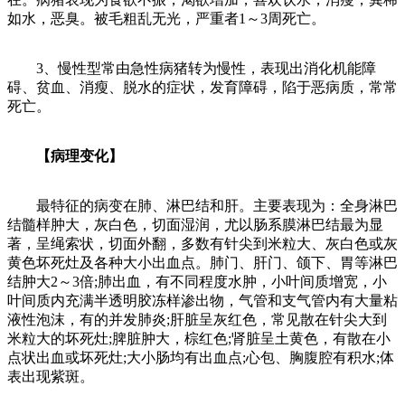
如水，恶臭。被毛粗乱无光，严重者1～3周死亡。
3、慢性型常由急性病猪转为慢性，表现出消化机能障
碍、贫血、消瘦、脱水的症状，发育障碍，陷于恶病质，常常
死亡。
【病理变化】
最特征的病变在肺、淋巴结和肝。主要表现为：全身淋巴
结髓样肿大，灰白色，切面湿润，尤以肠系膜淋巴结最为显
著，呈绳索状，切面外翻，多数有针尖到米粒大、灰白色或灰
黄色坏死灶及各种大小出血点。肺门、肝门、颌下、胃等淋巴
结肿大2～3倍;肺出血，有不同程度水肿，小叶间质增宽，小
叶间质内充满半透明胶冻样渗出物，气管和支气管内有大量粘
液性泡沫，有的并发肺炎;肝脏呈灰红色，常见散在针尖大到
米粒大的坏死灶;脾脏肿大，棕红色;肾脏呈土黄色，有散在小
点状出血或坏死灶;大小肠均有出血点;心包、胸腹腔有积水;体
表出现紫斑。