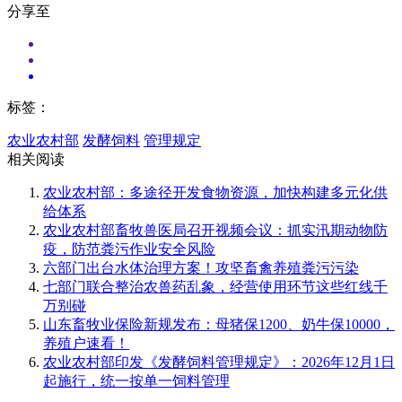
分享至
标签：
农业农村部
发酵饲料
管理规定
相关阅读
农业农村部：多途径开发食物资源，加快构建多元化供
给体系
农业农村部畜牧兽医局召开视频会议：抓实汛期动物防
疫，防范粪污作业安全风险
六部门出台水体治理方案！攻坚畜禽养殖粪污污染
七部门联合整治农兽药乱象，经营使用环节这些红线千
万别碰
山东畜牧业保险新规发布：母猪保1200、奶牛保10000，
养殖户速看！
农业农村部印发《发酵饲料管理规定》：2026年12月1日
起施行，统一按单一饲料管理