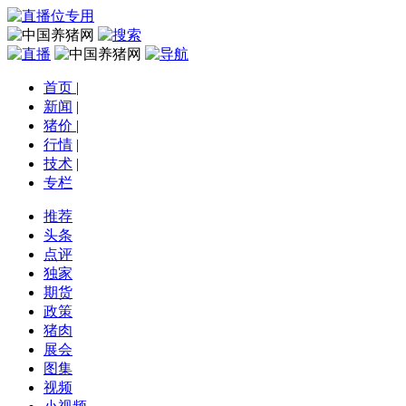
首页
|
新闻
|
猪价
|
行情
|
技术
|
专栏
推荐
头条
点评
独家
期货
政策
猪肉
展会
图集
视频