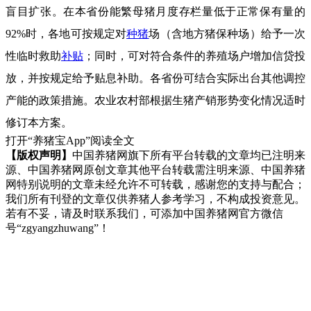
盲目扩张。在本省份能繁母猪月度存栏量低于正常保有量的
92%时，各地可按规定对
种猪
场（含地方猪保种场）给予一次
性临时救助
补贴
；同时，可对符合条件的养殖场户增加信贷投
放，并按规定给予贴息补助。各省份可结合实际出台其他调控
产能的政策措施。农业农村部根据生猪产销形势变化情况适时
修订本方案。
打开“养猪宝App”阅读全文
【版权声明】
中国养猪网旗下所有平台转载的文章均已注明来
源、中国养猪网原创文章其他平台转载需注明来源、中国养猪
网特别说明的文章未经允许不可转载，感谢您的支持与配合；
我们所有刊登的文章仅供养猪人参考学习，不构成投资意见。
若有不妥，请及时联系我们，可添加中国养猪网官方微信
号“zgyangzhuwang”！