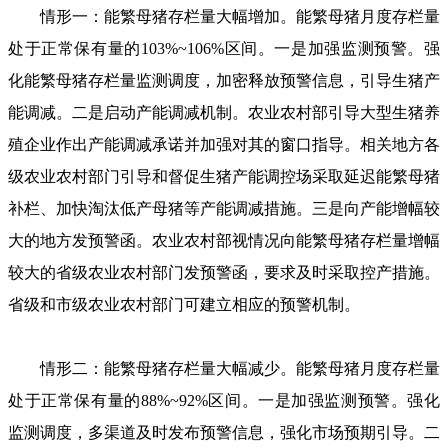
情形一：能繁母猪存栏量大幅增加。能繁母猪月度存栏量
处于正常保有量的103%~106%区间。一是加强监测预警。强
化能繁母猪存栏量监测调度，加密释放预警信息，引导生猪产
能调减。二是启动产能调减机制。农业农村部引导大型生猪养
殖企业作出产能调减承诺并加强对其的窗口指导。相关地方各
级农业农村部门引导和督促生猪产能调控场采取延迟能繁母猪
补栏、加快淘汰低产母猪等产能调减措施。三是向产能增幅较
大的地方发预警函。农业农村部视情况向能繁母猪存栏量增幅
较大的省级农业农村部门发预警函，要求及时采取控产措施。
省级和市级农业农村部门可建立相应的预警机制。
情形二：能繁母猪存栏量大幅减少。能繁母猪月度存栏量
处于正常保有量的88%~92%区间。一是加强监测预警。强化
监测调度，多渠道及时发布预警信息，强化市场预期引导。二