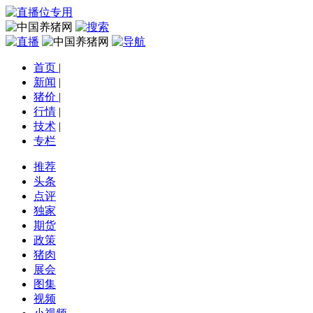
首页
|
新闻
|
猪价
|
行情
|
技术
|
专栏
推荐
头条
点评
独家
期货
政策
猪肉
展会
图集
视频