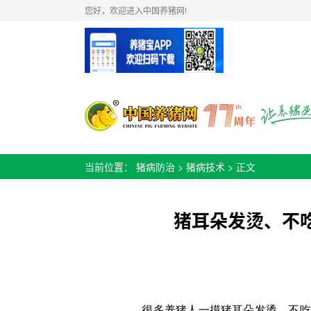
您好，欢迎进入中国养猪网!
当前位置：
猪病防治
>
猪病技术
> 正文
猪耳朵发烫、不吃
很多
养猪人
一摸猪耳朵发烫、不吃