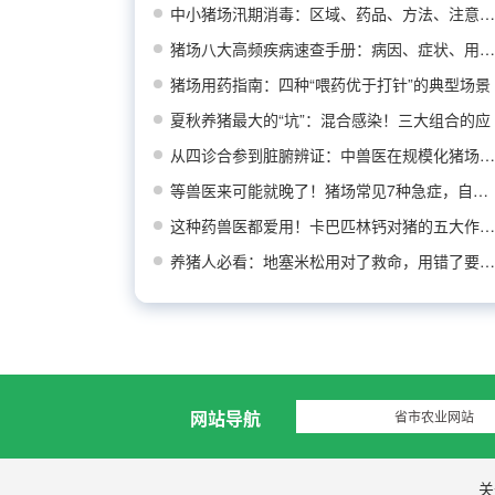
中小猪场汛期消毒：区域、药品、方法、注意事项
猪场八大高频疾病速查手册：病因、症状、用药推
猪场用药指南：四种“喂药优于打针”的典型场景
夏秋养猪最大的“坑”：混合感染！三大组合的应
从四诊合参到脏腑辨证：中兽医在规模化猪场疾病
等兽医来可能就晚了！猪场常见7种急症，自己先
这种药兽医都爱用！卡巴匹林钙对猪的五大作用及
养猪人必看：地塞米松用对了救命，用错了要命！
网站导航
省市农业网站
关