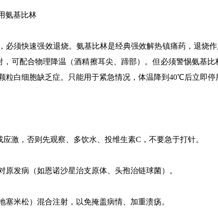
用氨基比林
必须快速强效退烧。氨基比林是经典强效解热镇痛药，退烧作用快
，肌肉注射，可配合物理降温（酒精擦耳尖、蹄部）。但必须警惕氨
颗粒白细胞缺乏症。只能用于紧急情况，体温降到40℃后立即停
或应激，否则先观察、多饮水、投维生素C，不要急于打针。
原发病（如恩诺沙星治支原体、头孢治链球菌）。
塞米松）混合注射，以免掩盖病情、加重溃疡。