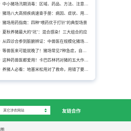
中小猪场汛期消毒：区域、药品、方法、注意事项
猪场八大高频疾病速查手册：病因、症状、用药推
猪场用药指南：四种“喂药优于打针”的典型场景
夏秋养猪最大的“坑”：混合感染！三大组合的应
从四诊合参到脏腑辨证：中兽医在规模化猪场疾病
等兽医来可能就晚了！猪场常见7种急症，自己先
这种药兽医都爱用！卡巴匹林钙对猪的五大作用及
养猪人必看：地塞米松用对了救命，用错了要命！
友链合作
其它涉农网站
地图