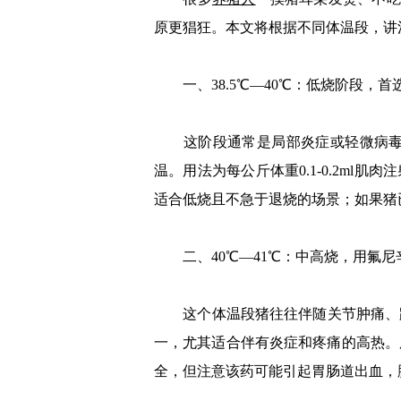
原更猖狂。本文将根据不同体温段，讲
一、38.5℃—40℃：低烧阶段，首
这阶段通常是局部炎症或轻微病毒感
温。用法为每公斤体重0.1-0.2ml
适合低烧且不急于退烧的场景；如果猪
二、40℃—41℃：中高烧，用氟尼
这个体温段猪往往伴随关节肿痛、跛
一，尤其适合伴有炎症和疼痛的高热。用法
全，但注意该药可能引起胃肠道出血，