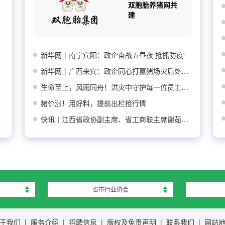
双胞胎养猪网共
建
新华网｜南宁宾阳：政企奋战五昼夜 抢抓防疫“
新华网｜广西来宾：政企同心打赢猪场灾后处置防
生命至上，风雨同舟！洪灾中守护每一位员工平安
猪价涨！用好料，提前出栏抢行情
快讯丨江西省政协副主席、省工商联主席谢茹莅临
省市行业协会
于我们
|
服务介绍
|
招聘信息
|
版权及免责声明
|
联系我们
|
网站