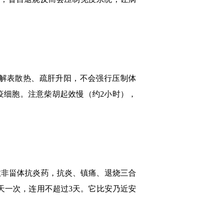
解表散热、疏肝升阳，不会强行压制体
伤免疫细胞。注意柴胡起效慢（约2小时），
非甾体抗炎药，抗炎、镇痛、退烧三合
，一天一次，连用不超过3天。它比安乃近安