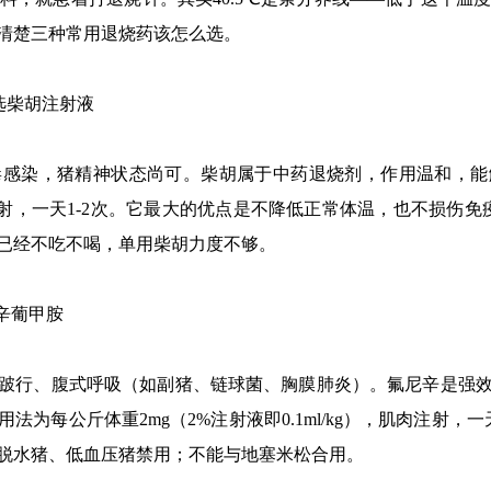
清楚三种常用退烧药该怎么选。
选柴胡注射液
染，猪精神状态尚可。柴胡属于中药退烧剂，作用温和，能
肌肉注射，一天1-2次。它最大的优点是不降低正常体温，也不损
已经不吃不喝，单用柴胡力度不够。
辛葡甲胺
行、腹式呼吸（如副猪、链球菌、胸膜肺炎）。氟尼辛是强效
为每公斤体重2mg（2%注射液即0.1ml/kg），肌肉注射
脱水猪、低血压猪禁用；不能与地塞米松合用。