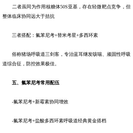
二者虽同为作用核糖体50S亚基，存在轻微靶点竞争，但
整体临床协同远大于拮抗
三者搭配：氟苯尼考+替米考星+多西环素
俗称猪场呼吸道三剑客，专治蓝耳继发咳喘、顽固性呼吸
道综合征，防控效果极佳。
五、氟苯尼考常用配伍
-氟苯尼考+新霉素协同增效
-氟苯尼考+盐酸多西环素呼吸道经典黄金搭档