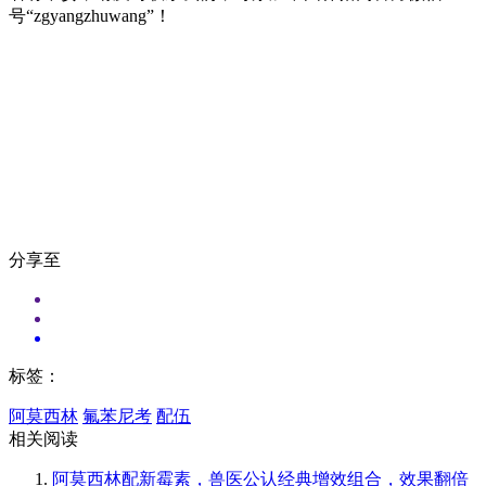
号“zgyangzhuwang”！
分享至
标签：
阿莫西林
氟苯尼考
配伍
相关阅读
阿莫西林配新霉素，兽医公认经典增效组合，效果翻倍