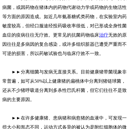
病菌，或因药物在猪体内的药物代谢动力学或药物的生物活性
等方面的原因造成。如近几年氨基糖甙类药物，在实验室内药
敏度较高，但经口服途经投药吸收率很低，对已形成全身性菌
血症的疫病往往无疗效。更常见的抗菌药物临床
治疗
无效的原
因往往是多病因的复合感染，或许多组织脏器已遭受严重而不
可逆的损害，所以药敏试验也与临床疗效不一致。
►►分离细菌与发病无直接关系。目前健康猪带菌现象非
常普遍，如可从50%以上健康猪的扁桃体中分离到猪链球菌，
还从不少猪呼吸道分离到多杀性巴氏杆菌，但它们往往不是致
病的主要原因。
►►在许多健康猪、患病猪和病愈猪的血液中，可发现一
些大小和形态不同，运动方式各异的被认为是附红细胞体的微