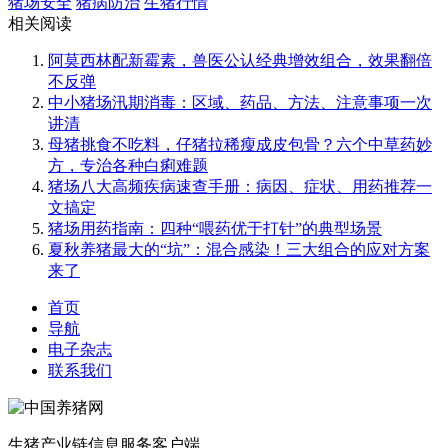
猪场安全
猪病防治
生猪行情
相关阅读
阿莫西林配新霉素，兽医公认经典增效组合，效果翻倍
不反弹
中小猪场汛期消毒：区域、药品、方法、注意事项一次
讲清
母猪挑食不吃料，仔猪拉稀瘦成皮包骨？六个中草药妙
方，专治各种白痢难题
猪场八大高频疾病速查手册：病因、症状、用药推荐一
文搞定
猪场用药指南：四种“喂药优于打针”的典型场景
夏秋养猪最大的“坑”：混合感染！三大组合的应对方案
来了
首页
导航
电子杂志
联系我们
生猪产业链信息服务客户端