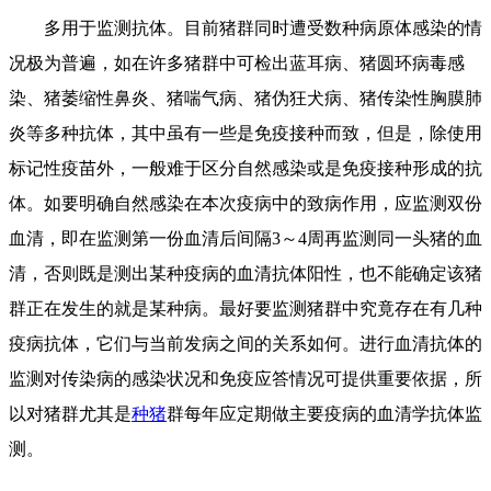
多用于监测抗体。目前猪群同时遭受数种病原体感染的情
况极为普遍，如在许多猪群中可检出蓝耳病、猪圆环病毒感
染、猪萎缩性鼻炎、猪喘气病、猪伪狂犬病、猪传染性胸膜肺
炎等多种抗体，其中虽有一些是免疫接种而致，但是，除使用
标记性疫苗外，一般难于区分自然感染或是免疫接种形成的抗
体。如要明确自然感染在本次疫病中的致病作用，应监测双份
血清，即在监测第一份血清后间隔3～4周再监测同一头猪的血
清，否则既是测出某种疫病的血清抗体阳性，也不能确定该猪
群正在发生的就是某种病。最好要监测猪群中究竟存在有几种
疫病抗体，它们与当前发病之间的关系如何。进行血清抗体的
监测对传染病的感染状况和免疫应答情况可提供重要依据，所
以对猪群尤其是
种猪
群每年应定期做主要疫病的血清学抗体监
测。