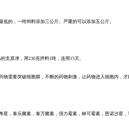
低的，一吨饲料添加三公斤。严重的可以添加五公斤。
0%的支原净，用230克拌料1吨，连用15天。
物需要突破细胞膜，不断的药物刺激，让药物进入细胞内，才能
星，泰乐菌素，泰万菌素，强力霉素，林可霉素，恩诺沙星，