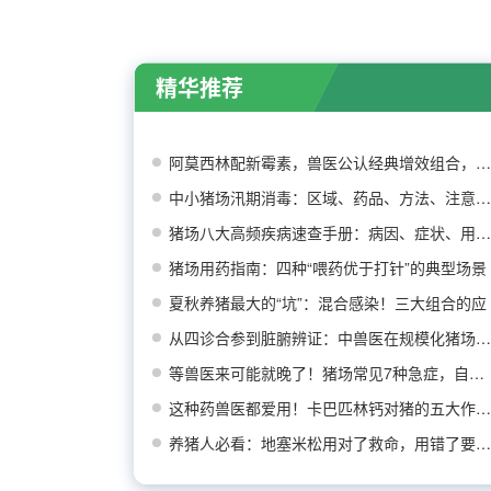
精华推荐
阿莫西林配新霉素，兽医公认经典增效组合，效果
中小猪场汛期消毒：区域、药品、方法、注意事项
猪场八大高频疾病速查手册：病因、症状、用药推
猪场用药指南：四种“喂药优于打针”的典型场景
夏秋养猪最大的“坑”：混合感染！三大组合的应
从四诊合参到脏腑辨证：中兽医在规模化猪场疾病
等兽医来可能就晚了！猪场常见7种急症，自己先
这种药兽医都爱用！卡巴匹林钙对猪的五大作用及
养猪人必看：地塞米松用对了救命，用错了要命！