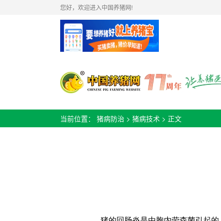
您好，欢迎进入中国养猪网!
当前位置：
猪病防治
>
猪病技术
> 正文
猪的回肠炎是由胞内劳森菌引起的，