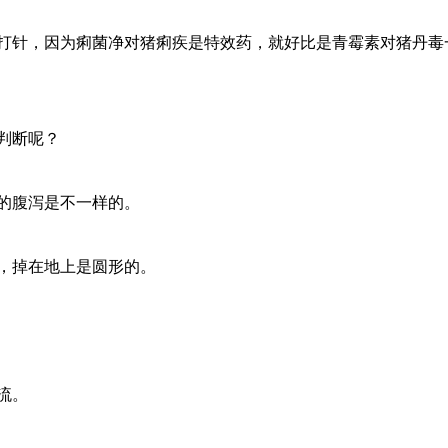
针，因为痢菌净对猪痢疾是特效药，就好比是青霉素对猪丹毒
判断呢？
的腹泻是不一样的。
，掉在地上是圆形的。
流。