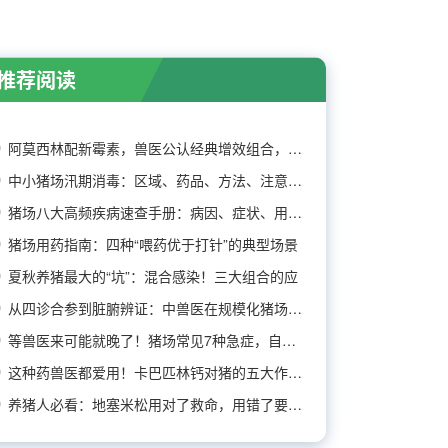
推荐阅读
阿莫西林配新霉素，兽医公认经典增效组合，效果
中小猪场汛期消毒：区域、药品、方法、注意事项
猪场八大高频疾病速查手册：病因、症状、用药推
猪场用药指南：四种“喂药优于打针”的典型场景
夏秋养猪最大的“坑”：混合感染！三大组合的应
从四诊合参到脏腑辨证：中兽医在规模化猪场疾病
等兽医来可能就晚了！猪场常见7种急症，自己先
这种药兽医都爱用！卡巴匹林钙对猪的五大作用及
养猪人必看：地塞米松用对了救命，用错了要命！