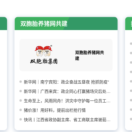
双胞胎养猪网共建
双胞胎养猪网共
建
新华网｜南宁宾阳：政企奋战五昼夜 抢抓防疫“
新华网｜广西来宾：政企同心打赢猪场灾后处置防
生命至上，风雨同舟！洪灾中守护每一位员工平安
猪价涨！用好料，提前出栏抢行情
快讯丨江西省政协副主席、省工商联主席谢茹莅临