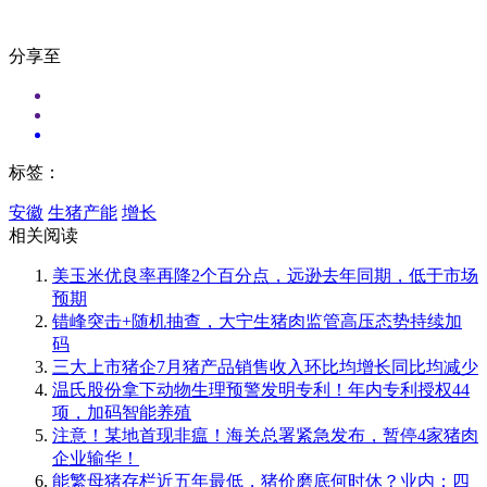
分享至
标签：
安徽
生猪产能
增长
相关阅读
美玉米优良率再降2个百分点，远逊去年同期，低于市场
预期
错峰突击+随机抽查，大宁生猪肉监管高压态势持续加
码
三大上市猪企7月猪产品销售收入环比均增长同比均减少
温氏股份拿下动物生理预警发明专利！年内专利授权44
项，加码智能养殖
注意！某地首现非瘟！海关总署紧急发布，暂停4家猪肉
企业输华！
能繁母猪存栏近五年最低，猪价磨底何时休？业内：四