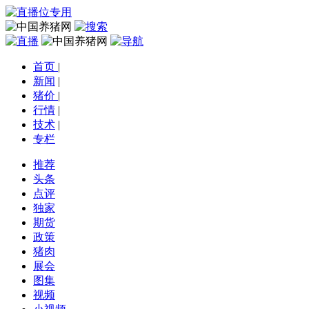
首页
|
新闻
|
猪价
|
行情
|
技术
|
专栏
推荐
头条
点评
独家
期货
政策
猪肉
展会
图集
视频