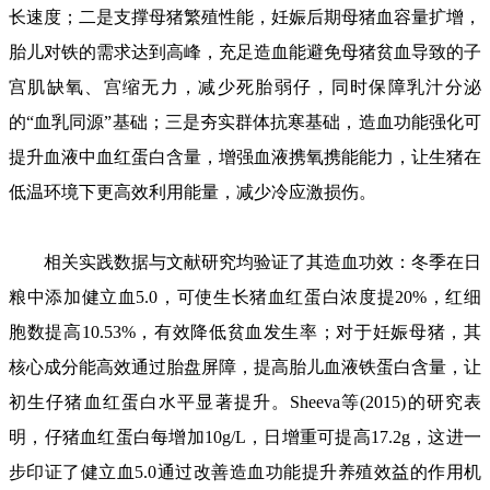
长速度；二是支撑母猪繁殖性能，妊娠后期母猪血容量扩增，
胎儿对铁的需求达到高峰，充足造血能避免母猪贫血导致的子
宫肌缺氧、宫缩无力，减少死胎弱仔，同时保障乳汁分泌
的“血乳同源”基础；三是夯实群体抗寒基础，造血功能强化可
提升血液中血红蛋白含量，增强血液携氧携能能力，让生猪在
低温环境下更高效利用能量，减少冷应激损伤。
相关实践数据与文献研究均验证了其造血功效：冬季在日
粮中添加健立血5.0，可使生长猪血红蛋白浓度提20%，红细
胞数提高10.53%，有效降低贫血发生率；对于妊娠母猪，其
核心成分能高效通过胎盘屏障，提高胎儿血液铁蛋白含量，让
初生仔猪血红蛋白水平显著提升。Sheeva等(2015)的研究表
明，仔猪血红蛋白每增加10g/L，日增重可提高17.2g，这进一
步印证了健立血5.0通过改善造血功能提升养殖效益的作用机