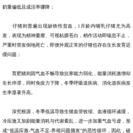
奶重偏低且成活率骤降；
仔猪则普遍出现缺铁性贫血，1月龄内哺乳仔猪尤为高
发，表现为精神萎靡、可视粘膜苍白，稍作活动即喘息不止，
严重时突发倒地死亡，即便外观正常的仔猪也存在生长发育迟
缓问题；
育肥猪则因气血不畅导致抗寒能力弱化，能量消耗激增却
生长停滞，同时免疫力下降，冬季呼吸道疾病、消化道疾病发
生率显著升高。
深究根源，冬季低温导致生猪血管收缩、血液循环减缓，
冷应激又加剧能量消耗与代谢紊乱，进一步加重气血亏虚，形
成“低温应激-气血不足-养殖问题频发”的恶性循环，因此，破