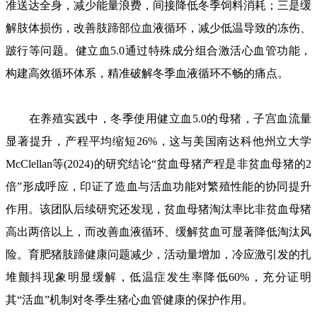
准送达全身，减少能量浪费，间接降低冬季饲料消耗；三是缓
解肢体损伤，改善肢蹄部位血液循环，减少低温导致的冻伤、
跛行等问题。健立血5.0通过特殊成分组合激活心血管功能，
构建高效循环体系，精准破解冬季血液循环不畅的痛点。
在养殖实践中，冬季使用健立血5.0的母猪，子宫血流量
显著提升，产程平均缩短26%，这与美国南达科他州立大学
McClellan等(2024)的研究结论“贫血母猪产程是非贫血母猪的2
倍”形成呼应，印证了造血与活血功能对繁殖性能的协同提升
作用。该团队后续研究还发现，贫血母猪淘汰率比非贫血母猪
高出两倍以上，而改善血液循环、缓解贫血可显著降低淘汰风
险。育肥猪肢蹄健康问题减少，活动量增加，冷应激引发的扎
堆颤抖现象明显缓解，低温症发生率降低60%，充分证明
其“活血”机制对冬季生猪心血管健康的保护作用。